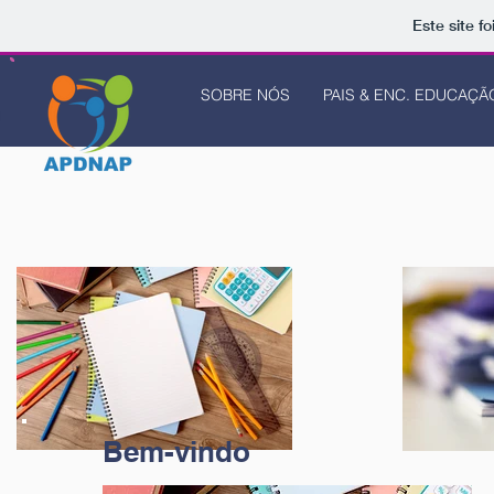
Este site f
SOBRE NÓS
PAIS & ENC. EDUCAÇÃ
Bem-vindo