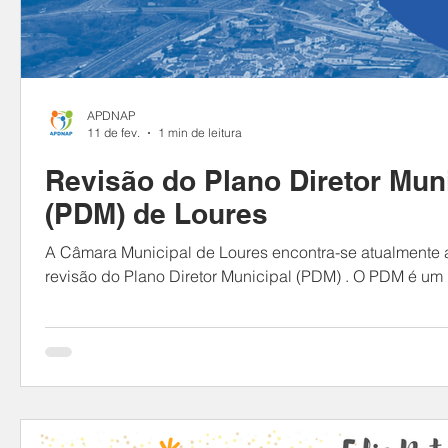
APDNAP
11 de fev.
1 min de leitura
Revisão do Plano Diretor Mun
(PDM) de Loures
A Câmara Municipal de Loures encontra-se atualmente a
revisão do Plano Diretor Municipal (PDM) . O PDM é um instrumento de
estabelecimento da estratégia de desenvolvimento territ
determinando o uso do solo, permitindo por exemplo, cr
planeamento urbano com as necessidades educacionais 
colaboração de todos que vivem, trabalham, estudam o
o Concelho de Loures , permitirá a recolha de opiniões 
para construçã